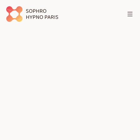
L'E.F.T
L
’
E
.
F
.
T
.
a
i
d
e
à
a
p
a
i
s
e
r
l
e
s
é
m
o
t
i
o
n
s
e
n
v
a
h
i
s
s
a
n
t
e
s
,
l
e
s
t
r
e
s
s
,
l
’
a
n
x
i
é
t
é
,
l
e
s
t
r
a
u
m
a
t
i
s
m
e
s
,
l
e
s
p
h
o
b
i
e
s
e
t
l
e
s
b
l
o
c
a
g
e
s
é
m
o
t
i
o
n
n
e
l
s
l
i
é
s
à
d
e
s
e
x
p
é
r
i
e
n
c
e
s
p
a
s
s
é
e
s
.
E
l
l
e
f
a
v
o
r
i
s
e
u
n
m
e
i
l
l
e
u
r
é
q
u
i
l
i
b
r
e
é
m
o
t
i
o
n
n
e
l
a
u
q
u
o
t
i
d
i
e
n
.