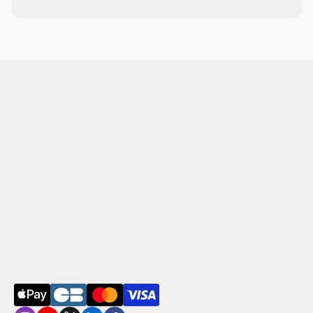
Problématiques
Consultations
Sophrologie
Hypnose
E.F.T
Hypopression
Qui suis-je ?
Infos & Contact
Mentions légales
Politque de confidentialité
Cookies