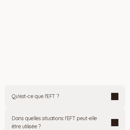
cette approche est un véritable outil de 
reconnexion à 
soi
, qui aide à retrouver 
calme, confiance et harmonie 
émotionnelle
 au quotidien.
Questions
fréquentes
Qu'est-ce que l'EFT ?
Dans quelles situations l'EFT peut-elle 
être utilisée ?